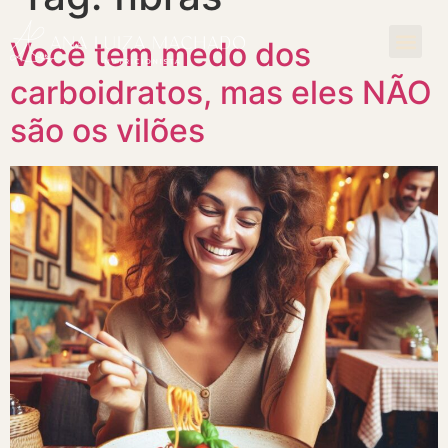
Você tem medo dos
carboidratos, mas eles NÃO
são os vilões